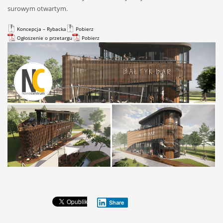
surowym otwartym.
Koncepcja – Rybacka
Pobierz
Ogłoszenie o przetargu
Pobierz
Share